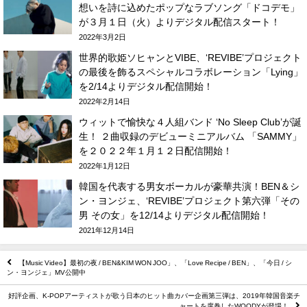
想いを詩に込めたポップなラブソング「ドコデモ」
が３月１日（火）よりデジタル配信スタート！
2022年3月2日
世界的歌姫ソヒャンとVIBE、‘REVIBE’プロジェクト
の最後を飾るスペシャルコラボレーション「Lying」
を2/14よりデジタル配信開始！
2022年2月14日
ウィットで愉快な４人組バンド ‘No Sleep Club’が誕
生！ ２曲収録のデビューミニアルバム 「SAMMY」
を２０２２年１月１２日配信開始！
2022年1月12日
韓国を代表する男女ボーカルが豪華共演！BEN＆シ
ン・ヨンジェ、‘REVIBE’プロジェクト第六弾「その
男 その女」を12/14よりデジタル配信開始！
2021年12月14日
【Music Video】最初の夜 / BEN&KIM WON JOO」、「Love Recipe / BEN」、「今日 / シ
ン・ヨンジェ」MV公開中
好評企画、K-POPアーティストが歌う日本のヒット曲カバー企画第三弾は、2019年韓国音楽チ
ャートを席巻したWOODYが登場！