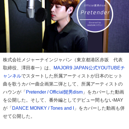
株式会社メジャーナインジャパン（東京都港区赤坂 代表
取締役、澤田泰一）は、
MAJOR9 JAPAN公式YOUTUBEチ
ャンネル
でスタートした所属アーティストが日本のヒット
曲を歌うカバー曲企画第二弾として、所属アーティストの
ハウンが「
Pretender / Official髭男dism
」をカバーした動画
を公開した。そして、番外編としてデビュー間もないMAY
が「
DANCE MONKY / Tones and I
」をカバーした動画も併
せて公開した。