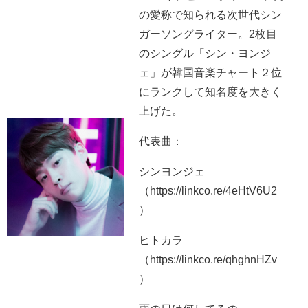
の愛称で知られる次世代シン
ガーソングライター。2枚目
のシングル「シン・ヨンジ
ェ」が韓国音楽チャート２位
にランクして知名度を大きく
上げた。
代表曲：
シンヨンジェ
（https://linkco.re/4eHtV6U2
）
ヒトカラ
（https://linkco.re/qhghnHZv
）