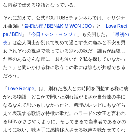
な内容で伝える物語となっている。
それに加えて、公式YOUTUBEチャンネルでは、オリジナ
ル曲3曲「
最初の夜 / BEN&KIM WON JOO
」と「
Love Reci
pe / BEN
」「
今日 / シン・ヨンジェ
」も公開した。「
最初の
夜
」は恋人同士が別れて初めて過ごす夜の痛みと不安を男
女それぞれの視点で歌っている別れの歌だ。誰もが経験し
た事のあるそんな夜に「君も泣いた？私を探していなかっ
た？」と問いかける様に歌うこの歌には誰もが共感できる
だろう。
「
Love Recipe
」は、別れた恋人との時間を回想する様に紡
がれる物語。どこかで聞いた別れ話がまさか自分達の事に
なるなんて思いもしなかったと、料理のレシビにもなぞら
えて表現する歌詞が特徴の歌だ。バラードの女王と言われ
るBENがささやくように、そしてまるで当事者であるかの
ように歌い、聴き手に感情移入させる歌声を聴かせてくれ