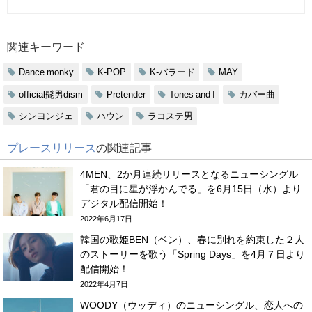
関連キーワード
Dance monky
K-POP
K-バラード
MAY
official髭男dism
Pretender
Tones and I
カバー曲
シンヨンジェ
ハウン
ラコステ男
プレースリリース
の関連記事
4MEN、2か月連続リリースとなるニューシングル
「君の目に星が浮かんでる」を6月15日（水）より
デジタル配信開始！
2022年6月17日
韓国の歌姫BEN（ベン）、春に別れを約束した２人
のストーリーを歌う「Spring Days」を4月７日より
配信開始！
2022年4月7日
WOODY（ウッディ）のニューシングル、恋人への