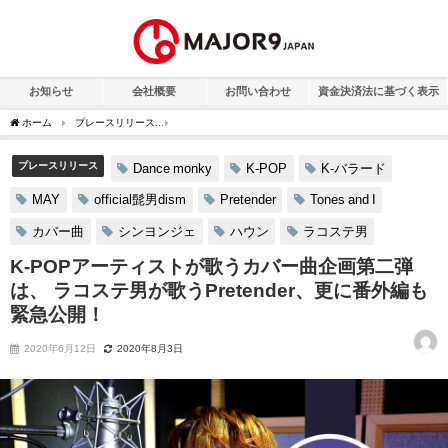
お知らせ
会社概要
お問い合わせ
資金決済法に基づく表示
ホーム
プレースリリース
K-POPアーティストが歌うカバー曲企画第二弾は、 ラコステ
プレースリリース
Dance monky
K-POP
K-バラード
MAY
official髭男dism
Pretender
Tones and I
カバー曲
シンヨンジェ
ハウン
ラコステ男
K-POPアーティストが歌うカバー曲企画第二弾
は、 ラコステ男が歌うPretender、更に番外編も
緊急公開！
2020年6月12日
2020年8月3日