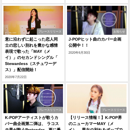
プレースリリース
お知らせ
意に沿わずに起こった恋人同
J-POPヒット曲のカバー企画
士の悲しい別れを豊かな感情
公開中！！
表現で歌った「MAY（メ
2020年6月30日
イ）」のセカンドシングル「
Stewardess（スチュワーデ
ス）」配信開始！
2020年7月22日
プレースリリース
プレースリリース
K-POPアーティストが歌うカ
【リリース情報！】K-POP界
バー曲企画第二弾は、 ラコス
のニューカマーMAY（メ
テ男が歌うPretender、更に番
イ）、 男女の別れをポップで