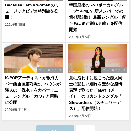
Because I am a womanのミ
韓国屈指のR&Bボーカルグル
ュージックビデオ特別編を公
ープ“４MEN”新メンバーでの
開！
第4期始動！ 最新シングル「僕
たちはまだ別れる前」を配信
2021年5月8日
開始
2021年4月23日
プレースリリース
プレースリリース
K-POPアーティストが歌うカ
意に沿わずに起こった恋人同
バー曲企画第7弾は、ハウンが
士の悲しい別れを豊かな感情
瑛人の「香水」をカバー！ニ
表現で歌った「MAY（メ
ューシングル「99.9」と同時
イ）」のセカンドシングル「
に公開
Stewardess（スチュワーデ
ス）」配信開始！
2020年9月11日
2020年7月22日