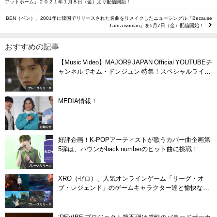
アットホーム」２０２１年１月８日（金）より配信開始！
BEN（ベン）、2001年に韓国でリリースされた名曲をリメイクしたニューシングル「Because
I am a woman」を5月7日（金）配信開始！
おすすめの記事
【Music Video】MAJOR9 JAPAN Official YOUTUBEチ
ャンネルでキム・ドンジュン 特集！スペシャルライブ
動画や主演するMVなど4本を公開
プレースリリース
MEDIA情報！
お知らせ
好評企画！K-POPアーティストが歌うカバー曲企画第
5弾は、ハウンがback numberのヒット曲に挑戦！
プレースリリース
XRO（ゼロ）、人気オンラインゲーム「リーグ・オ
ブ・レジェンド」のゲームキャラクター達と愉快なダ
ンスバトルを繰り広げるスペシャルコラボMVを公
プレースリリース
開！