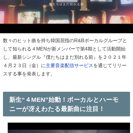
数々のヒット曲を持ち韓国屈指のR&Bボーカルグループと
して知られる４MENが新メンバーで第4期として活動開始
し、最新シングル『僕たちはまだ別れる前』を２０２１年
４月２３日（金）に
主要音楽配信サービス
を通じてリリー
スする事を発表します。
新生“４MEN”始動！ボーカルとハーモ
ニーが冴えわたる最新曲に注目！