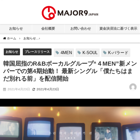
お知らせ
会社概要
お問い合わせ
資金決済法に基づく表示
ホーム
お知らせ
韓国屈指のR&Bボーカルグループ“４MEN”新メンバーでの第4期始
お知らせ
プレースリリース
4MEN
K-SOUL
K-バラード
韓国屈指のR&Bボーカルグループ“４MEN”新メン
バーでの第4期始動！ 最新シングル「僕たちはま
だ別れる前」を配信開始
2021年4月23日
2021年4月23日