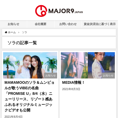
お知らせ
会社概要
お問い合わせ
資金決済法に基づく表示
ホーム
ソラ
ソラの記事一覧
お知らせ
お知らせ
MAMAMOOのソラ＆ムンビョ
MEDIA情報！
ルが歌うVIBEの名曲
2021年8月3日
「PROMISE U」8/4（水）ニ
ューリリース、リゾート感あ
ふれるオリジナルミュージッ
クビデオも公開
2021年8月4日