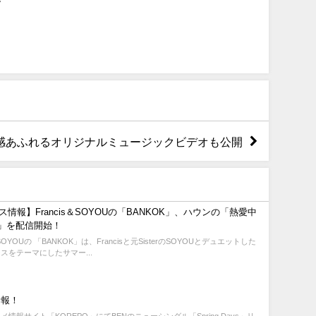
ゾート感あふれるオリジナルミュージックビデオも公開
情報】Francis＆SOYOUの「BANKOK」、ハウンの「熱愛中
y)」を配信開始！
s＆SOYOUの 「BANKOK」は、Francisと元SisterのSOYOUとデュエットした
スをテーマにしたサマー...
情報！