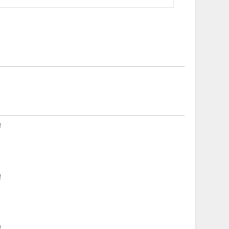
！
！
！