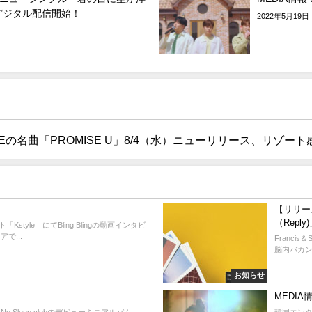
デジタル配信開始！
2022年5月19日
BEの名曲「PROMISE U」8/4（水）ニューリリース、リ
【リリース
（Repl
yle」にてBling Blingの動画インタビ
で...
Franci
脳内バカン
お知らせ
MEDIA