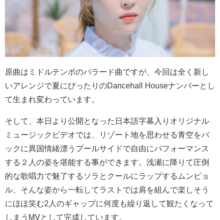
原曲はミドルテンポのバラード曲ですが、今回は全く新し
いアレンジで夏にぴったりの​​Dancehall Houseナンバーとし
て生まれ変わっています。
そして、本日より公開となった日本語字幕入りオリジナル
ミュージックビデオでは、リゾート地を思わせる青空をバ
ックに異国情緒漂うプールサイドで自由にパフォーマンス
する２人の姿を堪能する事ができます。浅瀬に降りて圧倒
的な歌唱力で魅了するソラとクールにラップするムンビョ
ル、そんな姿から一転してラストでは肩を組んで楽しそう
にほほ笑む2人のギャップに何度も繰り返して観たくなって
しまうMVとして完成しています。