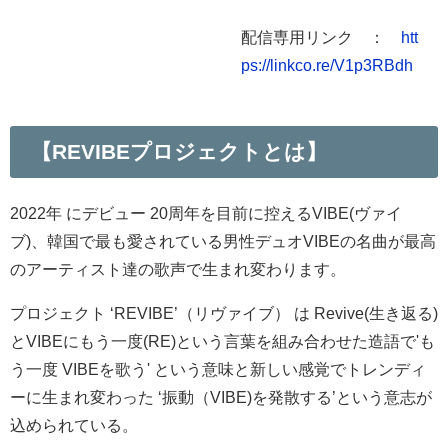
配信専用リンク ：
htt
ps://linkco.re/V1p3RBdh
【REVIBEプロジェクトとは】
2022年 にデビュー 20周年を目前に控えるVIBE(ヴァイ
ブ)、韓国で最も愛されている男性デュオVIBEの名曲が最高
のアーティスト達の歌声で生まれ変わります。
プロジェクト ‘REVIBE’（リヴァイブ） は Revive(生き返る)
とVIBEにもう一度(RE)という言葉を組み合わせた造語で'も
う一度 VIBEを歌う' という意味と新しい感覚でトレンディ
ーに生まれ変わった ‘振動（VIBE)を発散する’という意志が
込められている。