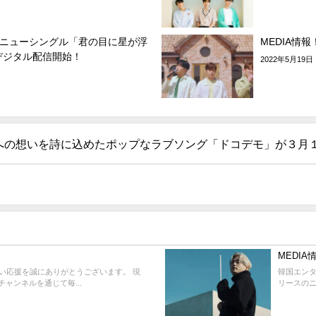
るニューシングル「君の目に星が浮
MEDIA情報
デジタル配信開始！
2022年5月19日
人への想いを詩に込めたポップなラブソング「ドコデモ」が３月
MEDIA
い応援を誠にありがとうございます。 現
韓国エンタ
チャンネルを通じて毎...
リースのニュ