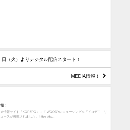
！
１日（火）よりデジタル配信スタート！
MEDIA情報！
情報！
メ情報サイト「KOREPO」にて WOODYのニューシングル「ドコデモ」リ
ースが掲載されました。 https://tw...