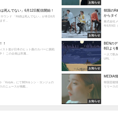
お知らせ
&Bは死んでない」6月12日配信開始！
韓国のR&
からタイ
たサウンド 「R&Bは死んでない」が本日6月
す...
株式会社メ
年6月9日
お知らせ
！！
BENの
8日より
ィスト達が日本のヒット曲のカバーに挑戦
！ この企画は所属...
一人で飲み
URL ： htt
お知らせ
MEDIA
Kstyle」にてBEN＆シン・ヨンジェの
韓国芸能情
のニュースが掲載...
リリースのニ
お知らせ