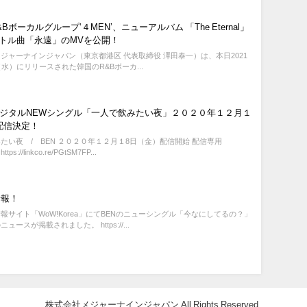
Bボーカルグループ‘４MEN’、ニューアルバム 「The Eternal」
トル曲「永遠」のMVを公開！
ジャーナインジャパン（東京都港区 代表取締役 澤田泰一）は、本日2021
（水）にリリースされた韓国のR&Bボーカ...
デジタルNEWシングル「一人で飲みたい夜」２０２０年１２月１
配信決定！
たい夜 / BEN ２０２０年１２月１8日（金）配信開始 配信専用
ps://linkco.re/PGtSM7FP...
情報！
報サイト「WoW!Korea」にてBENのニューシングル「今なにしてるの？」
ュースが掲載されました。 https://...
株式会社メジャーナインジャパン All Rights Reserved.