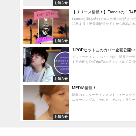
お知らせ
【リリース情報！】Francisの「R
Francisが贈る繊細で大人の魅力が詰まっ
12日より主要音楽配信サイトから配信されま
お知らせ
J-POPヒット曲のカバー企画公開中
メジャーナインジャパンでは、所属アーテ
する企画を公式YouTubeチャンネルで公開中
お知らせ
MEDIA情報！
韓国のエンターテインメントニュースサイト「
ニューシングル「その男 その女」リリース
お知らせ