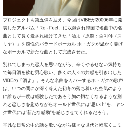
プロジェクトも第五弾を迎え、今回はVIBEが20006年に発
表したアルバム「Re - Feel」に収録され韓国で名曲中の名
曲として長く愛され続けてきた「酒よ（原題：술이야（ス
リヤ）」を感性のバラードボーカル ホ・ガクが温かく朧げ
なボーカルで新たな曲として完成させた。
別れてしまった恋人を思いながら、辛くやるせない気持ち
で毎日酒を飲む男心歌い、多くの人々の共感を引き出した
VIBEの「酒よ」。そんな名曲をカバーするホ・ガクの歌声
は、いつの間にか深く冷えた初冬の落ち着いた空気のよう
に誰もが一度は経験したであろう胸の切なくなるような別
れと恋しさを慰めながらオールド世代には”思い出”を、ヤン
グ世代には”新たな感動”を感じさせてくれるだろう。
平凡な日常の中の話を歌いながら様々な世代と幅広くコミ