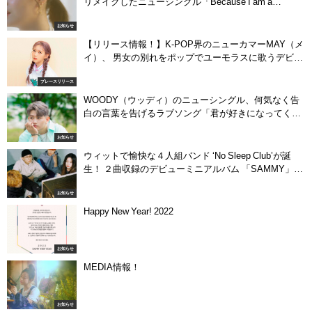
リメイクしたニューシングル「Because I am a
woman」を5月7日（金）配信開始！
お知らせ
【リリース情報！】K-POP界のニューカマーMAY（メ
イ）、 男女の別れをポップでユーモラスに歌うデビュ
ーシングル“Bye”を ニューリリース！
プレースリリース
WOODY（ウッディ）のニューシングル、何気なく告
白の言葉を告げるラブソング「君が好きになってくれ
たらいいな」が9月29日（水）よりデジタル配信スタ
お知らせ
ート！
ウィットで愉快な４人組バンド ‘No Sleep Club’が誕
生！ ２曲収録のデビューミニアルバム 「SAMMY」を
２０２２年１月１２日配信開始！
お知らせ
Happy New Year! 2022
お知らせ
MEDIA情報！
お知らせ