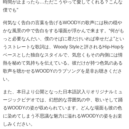
時間が止まったら…ただこうやって愛してくれる？こんな
僕でも”
何気なく告白の言葉を告げるWOODYの歌声には秋の穏や
かな風景の中で告白をする場面が浮かんで来ます。“何がも
っと必要なんだい、僕のそばに君だけいれば幸せだよ”とい
うストレートな歌詞は、Woody Styleと評されるHip-Hopを
ベースとした独自なスタイルで、気怠くもその内側には情
熱を秘めて気持ちを伝えている。彼だけが持つ色気のある
歌声を聴かせるWOODYのラブソングを是非お聴きくださ
い。
また、本日より公開となった日本語訳入りオリジナルミュ
ージックビデオでは、幻想的な雰囲気の中、歌いそして踊
るWOODYの姿が収められています。どんな場面も彼の色
に染めてしまう不思議な魅力に溢れるWOODYの姿をお楽
しみください。