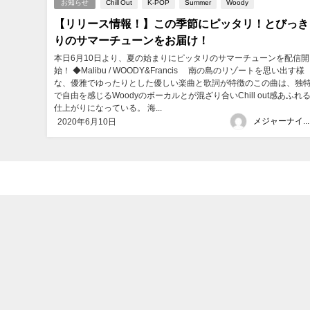
お知らせ
Chill Out
K-POP
Summer
Woody
【リリース情報！】この季節にピッタリ！とびっき
りのサマーチューンをお届け！
本日6月10日より、夏の始まりにピッタリのサマーチューンを配信開
始！ ◆Malibu / WOODY&Francis 南の島のリゾートを思い出す様
な、優雅でゆったりとした優しい楽曲と歌詞が特徴のこの曲は、独
で自由を感じるWoodyのボーカルとが混ざり合いChill out感あふれ
仕上がりになっている。 海...
メジャーナインジャパン
2020年6月10日