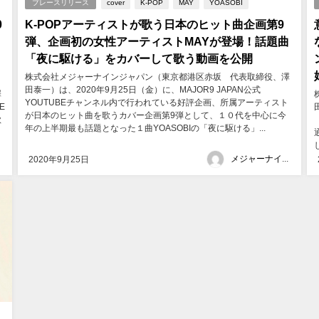
プレースリリース
cover
K-POP
MAY
YOASOBI
0
K-POPアーティストが歌う日本のヒット曲企画第9
ッ
弾、企画初の女性アーティストMAYが登場！話題曲
「夜に駆ける」をカバーして歌う動画を公開
株式会社メジャーナインジャパン（東京都港区赤坂 代表取締役、澤
田泰一）は、2020年9月25日（金）に、MAJOR9 JAPAN公式
澤
YOUTUBEチャンネル内で行われている好評企画、所属アーティスト
E
が日本のヒット曲を歌うカバー企画第9弾として、１０代を中心に今
歌
年の上半期最も話題となった１曲YOASOBIの「夜に駆ける」...
、
メジャーナインジャパン
2020年9月25日