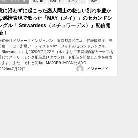
プレースリリース
K-POP
K-SOUL
K-バラード
MAY
意に沿わずに起こった恋人同士の悲しい別れを豊か
な感情表現で歌った「MAY（メイ）」のセカンドシ
ングル「 Stewardess（スチュワーデス）」配信開
始！
株式会社メジャーナインジャパン（東京都港区赤坂 代表取締役、澤
田泰一）は、所属アーティストMAY（メイ）のセカンドシングル
「Stewardess」を2020年7月22日（水）より主要音楽配信サービスを
通じてストリーミング配信及びダウンロード配信を開始した事を発表
します。また、それと同時にMAJOR9 JAPAN公式YO...
メジャーナインジャパン
2020年7月22日