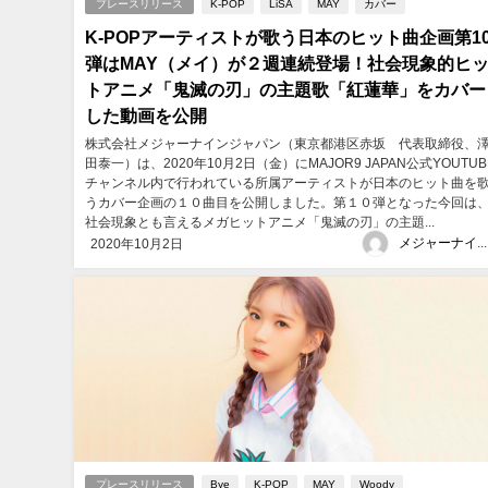
プレースリリース
K-POP
LiSA
MAY
カバー
K-POPアーティストが歌う日本のヒット曲企画第1
弾はMAY（メイ）が２週連続登場！社会現象的ヒ
トアニメ「鬼滅の刃」の主題歌「紅蓮華」をカバー
した動画を公開
株式会社メジャーナインジャパン（東京都港区赤坂 代表取締役、
田泰一）は、2020年10月2日（金）にMAJOR9 JAPAN公式YOUTUB
チャンネル内で行われている所属アーティストが日本のヒット曲を
うカバー企画の１０曲目を公開しました。第１０弾となった今回は
社会現象とも言えるメガヒットアニメ「鬼滅の刃」の主題...
メジャーナインジャパン
2020年10月2日
プレースリリース
Bye
K-POP
MAY
Woody