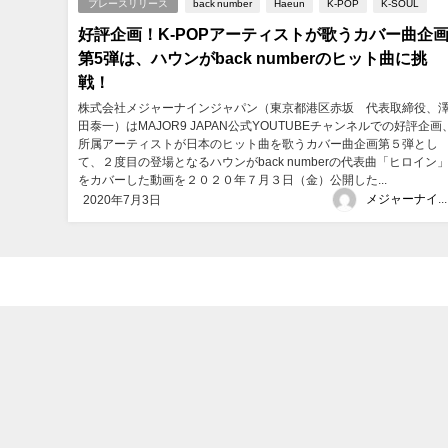
プレースリリース
back number
Haeun
K-POP
K-SOUL
好評企画！K-POPアーティストが歌うカバー曲企
第5弾は、ハウンがback numberのヒット曲に挑
戦！
株式会社メジャーナインジャパン（東京都港区赤坂 代表取締役、
田泰一）はMAJOR9 JAPAN公式YOUTUBEチャンネルでの好評企画
所属アーティストが日本のヒット曲を歌うカバー曲企画第５弾とし
て、２度目の登場となるハウンがback numberの代表曲「ヒロイン
をカバーした動画を２０２０年７月３日（金）公開した...
メジャーナインジャパン
2020年7月3日