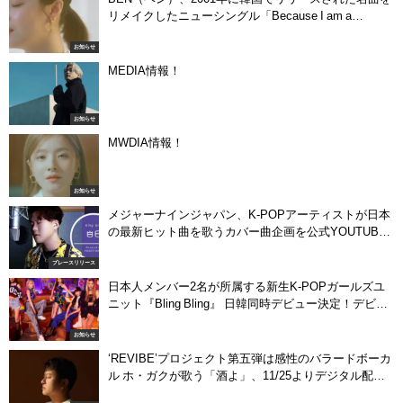
リメイクしたニューシングル「Because I am a
woman」を5月7日（金）配信開始！
お知らせ
MEDIA情報！
お知らせ
MWDIA情報！
お知らせ
メジャーナインジャパン、K-POPアーティストが日本
の最新ヒット曲を歌うカバー曲企画を公式YOUTUBE
チャンネルでスタート！
プレースリリース
日本人メンバー2名が所属する新生K-POPガールズユ
ニット『Bling Bling』 日韓同時デビュー決定！デビュ
ー曲「G.G.B」11月18日0時より配信開始！
お知らせ
‘REVIBE’プロジェクト第五弾は感性のバラードボーカ
ル ホ・ガクが歌う「酒よ」、11/25よりデジタル配信
開始！