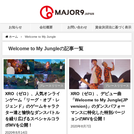
お知らせ
会社概要
お問い合わせ
資金決済法に基づく表示
ホーム
Welcome to My Jungle
Welcome to My Jungleの記事一覧
プレースリリース
プレースリリース
XRO（ゼロ）、人気オンライ
XRO（ゼロ）、デビュー曲
ンゲーム「リーグ・オブ・レ
「Welcome to My Jungle(JP
ジェンド」のゲームキャラク
version)」のダンスパフォー
ター達と愉快なダンスバトル
マンスに特化した特別バージ
を繰り広げるスペシャルコラ
ョンのMVを公開！
ボMVを公開！
2020年8月7日
2020年8月14日