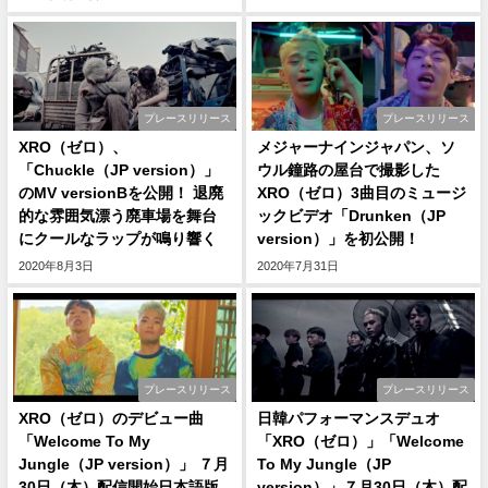
プレースリリース
プレースリリース
XRO（ゼロ）、
メジャーナインジャパン、ソ
「Chuckle（JP version）」
ウル鐘路の屋台で撮影した
のMV versionBを公開！ 退廃
XRO（ゼロ）3曲目のミュージ
的な雰囲気漂う廃車場を舞台
ックビデオ「Drunken（JP
にクールなラップが鳴り響く
version）」を初公開！
2020年8月3日
2020年7月31日
プレースリリース
プレースリリース
XRO（ゼロ）のデビュー曲
日韓パフォーマンスデュオ
「Welcome To My
「XRO（ゼロ）」「Welcome
Jungle（JP version）」 ７月
To My Jungle（JP
30日（木）配信開始日本語版
version）」７月30日（木）配