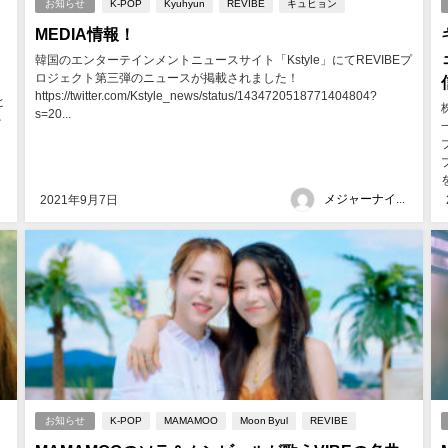
お知らせ
K-POP
Kyuhyun
REVIBE
キュヒョン
」
MEDIA情報！
韓国のエンターテインメントニュースサイト「Kstyle」にてREVIBEプ
ロジェクト第三弾のニュースが掲載されました！
https://twitter.com/Kstyle_news/status/1434720518771404804?
ヒ
s=20...
を
メジャーナインジャパン
2021年9月7日
お知らせ
K-POP
MAMAMOO
Moon Byul
REVIBE