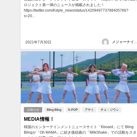
ロジェクト第一弾のニュースが掲載されました！
https://twitter.com/Kstyle_news/status/1420949773788405766?
s=20...
メジャーナインジャパン
2021年7月30日
お知らせ
Bling Bling
K-POP
アヤミ
チェ・ジウン
MEDIA情報！
韓国のエンターテインメントニュースサイト「Kboard」にて Bling
Blingが「Oh MAMA」に続き後続曲の「MilkShake」での活動をスタ