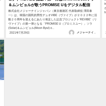
＆ムンビョルが歌うPROMISE Uをデジタル配信
​​株式会社メジャーナインジャパン（東京都港区 代表取締役 澤田泰
h
一）は、韓国の国民的男性デュオVIBE（ヴァイブ）が２０２２年に活
動２０周年を迎えるにあたり発足した記念プロジェクト‘REVIBE’（リ
ヴァイブ）の第一弾となる「PROMISE U（プロミスユー）」ソラ
(Solar)＆ムンビョル(Moon Byul) o...
メジャーナインジャパン
2021年7月29日