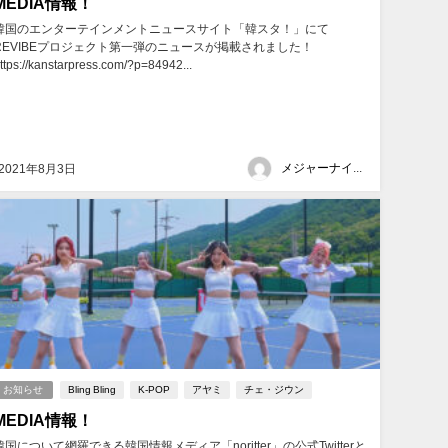
MEDIA情報！
韓国のエンターテインメントニュースサイト「韓スタ！」にて
REVIBEプロジェクト第一弾のニュースが掲載されました！
ttps://kanstarpress.com/?p=84942...
メジャーナインジャパン
2021年8月3日
お知らせ
Bling Bling
K-POP
アヤミ
チェ・ジウン
MEDIA情報！
韓国について網羅できる韓国情報メディア「noritter」の公式Twitterと