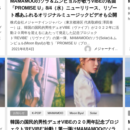
MAMAMOOのソラ＆ムンビョルが歌うVIBEの名曲
4
「PROMISE U」8/4（水）ニューリリース、リゾー
ト感あふれるオリジナルミュージックビデオも公開
h
株式会社メジャーナインジャパン（東京都港区 代表取締役 澤田泰
プ
一）は、韓国の国民的男性デュオVIBE（ヴァイブ）が２０２２年に活
デ
動２０周年を迎えるにあたって発足した記念プロジェク
に
ト‘REVIBE’（リヴァイブ）の第一弾、MAMAMOOのソラ(Solar)＆ム
ンビョル(Moon Byul)が歌う「PROMISE U（プロ...
メジャーナインジャパン
2021年8月4日
お知らせ
K-POP
MAMAMOO
Moon Byul
Solar
韓国の国民的男性デュオVIBEの２０周年記念プロジ
ェクト‘REVIBE’始動！第一弾はMAMAMOOのソラ
プ