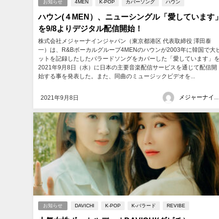
お知らせ
4MEN
K-POP
カバーソング
ハウン
ハウン(４MEN）、ニューシングル「愛しています
を9/8よりデジタル配信開始！
株式会社メジャーナインジャパン（東京都港区 代表取締役 澤田泰
一）は、R&Bボーカルグループ4MENのハウンが2003年に韓国で大
ットを記録したしたバラードソングをカバーした「愛しています」
2021年9月8日（水）に日本の主要音楽配信サービスを通じて配信開
始する事を発表した。また、同曲のミュージックビデオを...
メジャーナインジャパン
2021年9月8日
お知らせ
DAVICHI
K-POP
K-バラード
REVIBE