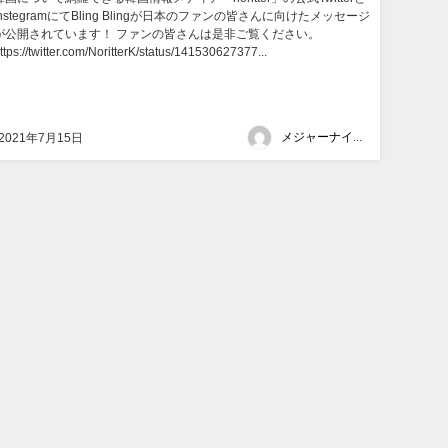
InstegramにてBling Blingが日本のファンの皆さんに向けたメッセージ
が公開されています！ ファンの皆さんは是非ご覧ください。
ttps://twitter.com/NoritterK/status/141530627377...
メジャーナインジャパン
2021年7月15日