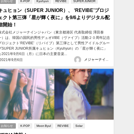
お知らせ
K-POP
Kyuhyun
REVIBE
SUPER JUNIOR
​​キュヒョン（SUPER JUNIOR）、 ‘REVIBE’プロジ
ェクト第三弾「星が輝く夜に」を9/6よりデジタル配
信開始！
​​株式会社メジャーナインジャパン（東京都港区 代表取締役 澤田泰
一）は、韓国の国民的男性デュオVIBE（ヴァイブ）活動２０周年記念
プロジェクト‘REVIBE’（リバイブ）第三弾として男性アイドルグルー
プSUPER JUNIOR所属キュヒョン（Kyuhyun）の「星が輝く夜に」
を2021年9月6日（月）に日本の主要音楽...
メジャーナインジャパン
2021年9月6日
お知らせ
K-POP
Moon Byul
REVIBE
Solar