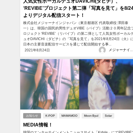
人気女性ボーカルデュオDAVICHI(ダビチ）、
‘REVIBE’プロジェクト第二弾「写真を見て」を8/2
よりデジタル配信スタート！
株式会社メジャーナインジャパン（東京都港区 代表取締役 澤田泰
一）は、韓国の国民的男性デュオVIBE（バイブ）活動２０周年記念
ロジェクト‘REVIBE’（リバイブ）の第二弾として人気女性ボーカル
ュオDAVICHI（ダビチ）の「写真を見て」を2021年8月24日（火）
日本の主要音楽配信サービスを通じて配信開始する事...
メジャーナインジャパン
2021年8月24日
お知らせ
K-POP
MAMAMOO
Moon Byul
Solar
MEDIA情報！
韓国のエンターテインメントニュースサイト「Kstyle」にてREVIBE