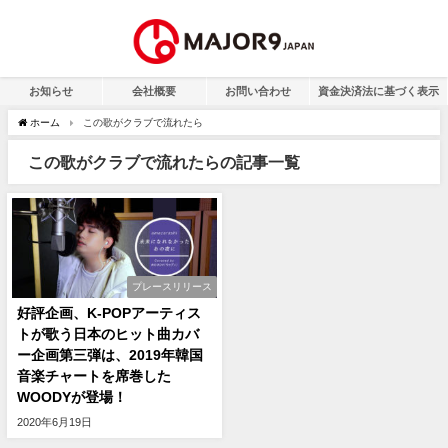
お知らせ
会社概要
お問い合わせ
資金決済法に基づく表示
ホーム
この歌がクラブで流れたら
この歌がクラブで流れたらの記事一覧
プレースリリース
好評企画、K-POPアーティス
トが歌う日本のヒット曲カバ
ー企画第三弾は、2019年韓国
音楽チャートを席巻した
WOODYが登場！
2020年6月19日